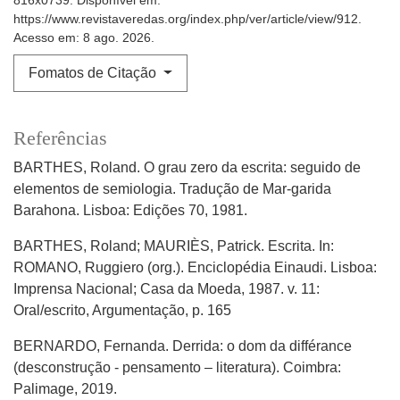
816x0739. Disponível em:
https://www.revistaveredas.org/index.php/ver/article/view/912.
Acesso em: 8 ago. 2026.
Fomatos de Citação
Referências
BARTHES, Roland. O grau zero da escrita: seguido de
elementos de semiologia. Tradução de Mar-garida
Barahona. Lisboa: Edições 70, 1981.
BARTHES, Roland; MAURIÈS, Patrick. Escrita. In:
ROMANO, Ruggiero (org.). Enciclopédia Einaudi. Lisboa:
Imprensa Nacional; Casa da Moeda, 1987. v. 11:
Oral/escrito, Argumentação, p. 165
BERNARDO, Fernanda. Derrida: o dom da différance
(desconstrução - pensamento – literatura). Coimbra:
Palimage, 2019.