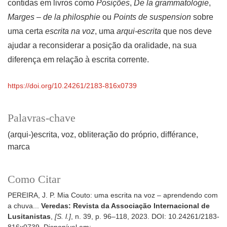
contidas em livros como
Posições
,
De la grammatologie
,
Marges – de la philosphie
ou
Points de suspension
sobre
uma certa
escrita na voz
, uma
arqui-escrita
que nos deve
ajudar a reconsiderar a posição da oralidade, na sua
diferença em relação à escrita corrente.
https://doi.org/10.24261/2183-816x0739
Palavras-chave
(arqui-)escrita
voz
obliteração do próprio
différance
marca
Como Citar
PEREIRA, J. P. Mia Couto: uma escrita na voz – aprendendo com
a chuva...
Veredas: Revista da Associação Internacional de
Lusitanistas
,
[S. l.]
, n. 39, p. 96–118, 2023. DOI: 10.24261/2183-