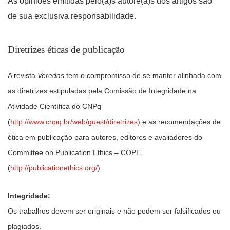
As opiniões emitidas pelo(a)s autore(a)s dos artigos são
de sua exclusiva responsabilidade.
Diretrizes éticas de publicação
A revista
Veredas
tem o compromisso de se manter alinhada com
as diretrizes estipuladas pela Comissão de Integridade na
Atividade Científica do CNPq
(
http://www.cnpq.br/web/guest/diretrizes
) e as recomendações de
ética em publicação para autores, editores e avaliadores do
Committee on Publication Ethics – COPE
(
http://publicationethics.org/
).
Integridade:
Os trabalhos devem ser originais e não podem ser falsificados ou
plagiados.