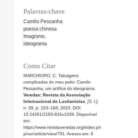
Palavras-chave
Camilo Pessanha
poesia chinesa
Imagismo.
ideograma
Como Citar
MARCHIORO, C. Tatuagens
complicadas do meu peito: Camilo
Pessanha, um artífice do ideograma.
Veredas: Revista da Associação
Internacional de Lusitanistas
,
[S. l.]
,
n. 39, p. 153–168, 2023. DOI:
10.24261/2183-816x1039. Disponível
em:
https://www.revistaveredas.org/index.ph
p/ver/article/view/791. Acesso em: 6