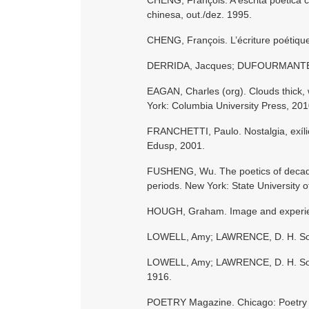
chinesa, out./dez. 1995.
CHENG, François. L’écriture poétique 
DERRIDA, Jacques; DUFOURMANTELLE
EAGAN, Charles (org). Clouds thick
York: Columbia University Press, 201
FRANCHETTI, Paulo. Nostalgia, exíli
Edusp, 2001.
FUSHENG, Wu. The poetics of decaden
periods. New York: State University 
HOUGH, Graham. Image and experience
LOWELL, Amy; LAWRENCE, D. H. Some
LOWELL, Amy; LAWRENCE, D. H. Some
1916.
POETRY Magazine. Chicago: Poetry Fo