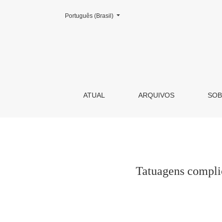
Mudar o idioma. O atual é:
Português (Brasil)
Tatuagens complicadas do meu peito: Camilo 
ATUAL
ARQUIVOS
SO
Tatuagens compli