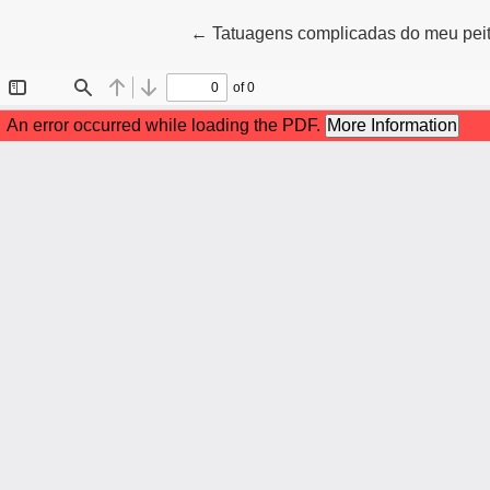
Voltar aos Detalhes do Artigo
←
Tatuagens complicadas do meu peit