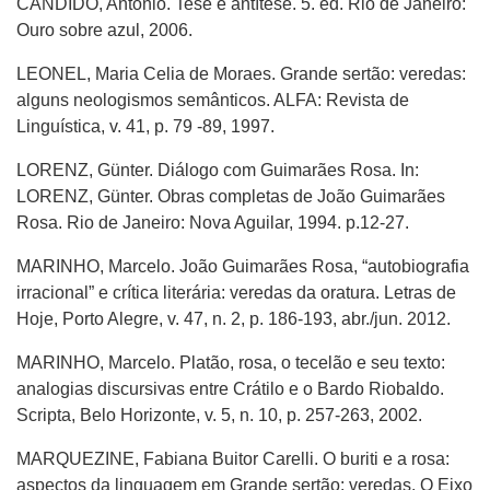
CANDIDO, Antônio. Tese e antítese. 5. ed. Rio de Janeiro:
Ouro sobre azul, 2006.
LEONEL, Maria Celia de Moraes. Grande sertão: veredas:
alguns neologismos semânticos. ALFA: Revista de
Linguística, v. 41, p. 79 -89, 1997.
LORENZ, Günter. Diálogo com Guimarães Rosa. In:
LORENZ, Günter. Obras completas de João Guimarães
Rosa. Rio de Janeiro: Nova Aguilar, 1994. p.12-27.
MARINHO, Marcelo. João Guimarães Rosa, “autobiografia
irracional” e crítica literária: veredas da oratura. Letras de
Hoje, Porto Alegre, v. 47, n. 2, p. 186-193, abr./jun. 2012.
MARINHO, Marcelo. Platão, rosa, o tecelão e seu texto:
analogias discursivas entre Crátilo e o Bardo Riobaldo.
Scripta, Belo Horizonte, v. 5, n. 10, p. 257-263, 2002.
MARQUEZINE, Fabiana Buitor Carelli. O buriti e a rosa:
aspectos da linguagem em Grande sertão: veredas. O Eixo