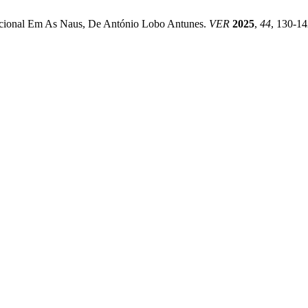
acional Em As Naus, De António Lobo Antunes.
VER
2025
,
44
, 130-14