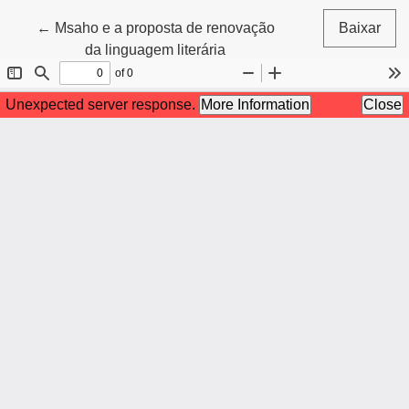
Voltar aos Detalhes do Artigo
←
Msaho e a proposta de renovação
Baixar
da linguagem literária